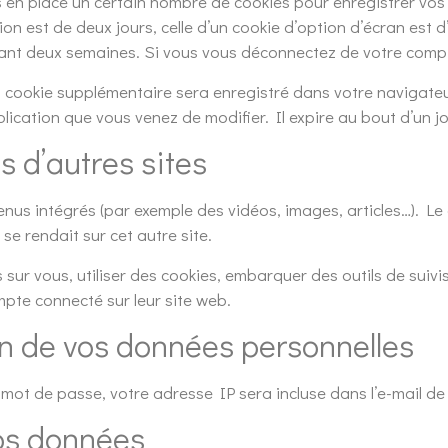
en place un certain nombre de cookies pour enregistrer vos
on est de deux jours, celle d’un cookie d’option d’écran est d
nt deux semaines. Si vous vous déconnectez de votre compte
un cookie supplémentaire sera enregistré dans votre naviga
blication que vous venez de modifier. Il expire au bout d’un jo
 d’autres sites
tenus intégrés (par exemple des vidéos, images, articles…). Le
se rendait sur cet autre site.
sur vous, utiliser des cookies, embarquer des outils de suivis
pte connecté sur leur site web.
on de vos données personnelles
mot de passe, votre adresse IP sera incluse dans l’e-mail de r
os données