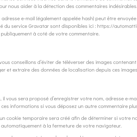
 pour nous aider à la détection des commentaires indésirables
 adresse e-mail (également appelée hash) peut être envoyée a
ité du service Gravatar sont disponibles ici : https://automat
le publiquement à coté de votre commentaire.
us vous conseillons d’éviter de téléverser des images conten
ger et extraire des données de localisation depuis ces images
 il vous sera proposé d’enregistrer votre nom, adresse e-mai
ir ces informations si vous déposez un autre commentaire plus
un cookie temporaire sera créé afin de déterminer si votre na
 automatiquement à la fermeture de votre navigateur.